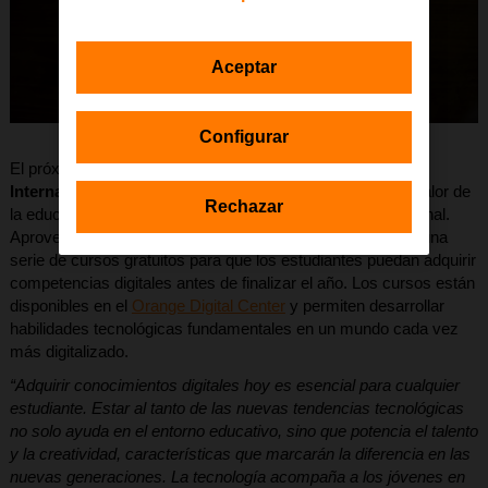
Aceptar
Configurar
El próximo
17 de noviembre se conmemora el Día
Internacional del Estudiante
, una fecha que subraya el valor de
Rechazar
la educación como motor de desarrollo personal y profesional.
Aprovechando esta ocasión, la
Fundación Orange
lanza una
serie de cursos gratuitos para que los estudiantes puedan adquirir
competencias digitales antes de finalizar el año. Los cursos están
disponibles en el
Orange Digital Center
y permiten desarrollar
habilidades tecnológicas fundamentales en un mundo cada vez
más digitalizado.
“Adquirir conocimientos digitales hoy es esencial para cualquier
estudiante. Estar al tanto de las nuevas tendencias tecnológicas
no solo ayuda en el entorno educativo, sino que potencia el talento
y la creatividad, características que marcarán la diferencia en las
nuevas generaciones. La tecnología acompaña a los jóvenes en