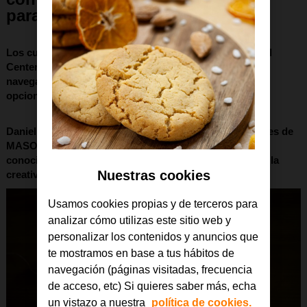
para jóvenes
Los cursos, disponibles en la plataforma Orange Digital
Center, abarcan desde iniciación en programación y
navegación segura, hasta diseño digital y robótica, con
opciones para todos los niveles.
Daniel Morales, director de Sostenibilidad y Fundaciones de
MASORANGE, destaca la importancia de adquirir
conocimientos tecnológicos para potenciar el talento y la
Nuestras cookies
creatividad de las nuevas generaciones.
Usamos cookies propias y de terceros para
analizar cómo utilizas este sitio web y
personalizar los contenidos y anuncios que
te mostramos en base a tus hábitos de
navegación (páginas visitadas, frecuencia
de acceso, etc) Si quieres saber más, echa
un vistazo a nuestra
política de cookies.