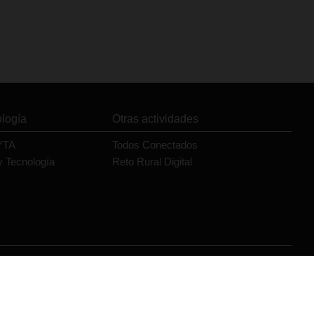
ología
Otras actividades
YTA
Todos Conectados
y Tecnología
Reto Rural Digital
Orange