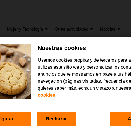
Mujer y Tecnología
Otras actividades
Noticias
Nuestras cookies
21
Usamos cookies propias y de terceros para 
el docentes Fundación Or
utilizas este sitio web y personalizar los con
anuncios que te mostramos en base a tus há
navegación (páginas visitadas, frecuencia de
quieres saber más, echa un vistazo a nuestr
cookies.
igurar
Rechazar
A