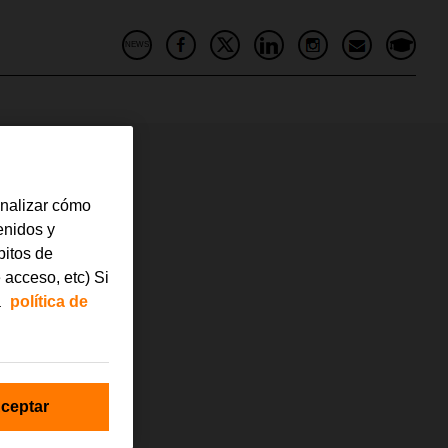
NEWS
analizar cómo
ange
tenidos y
bitos de
 acceso, etc) Si
a
política de
ceptar