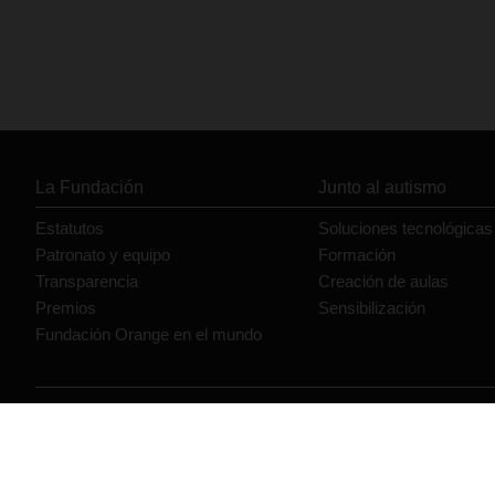
La Fundación
Junto al autismo
Estatutos
Soluciones tecnológicas
Patronato y equipo
Formación
Transparencia
Creación de aulas
Premios
Sensibilización
Fundación Orange en el mundo
© Orange 2026
Accesibilidad
Lectura accesible: Confort+