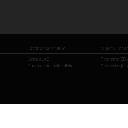
Jóvenes con futuro
Mujer y Tecn
GarageLAB
Programa ED
Cursos fabricación digital
Premio Mujer 
Contacto
Política de privacidad
Política de cookies
Aviso legal