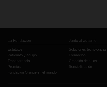
La Fundación
Junto al autismo
Estatutos
Soluciones tecnológicas
Patronato y equipo
Formación
Transparencia
Creación de aulas
Premios
Sensibilización
Fundación Orange en el mundo
© Orange 2026
Accesibilidad
Lectura accesible: Confort+