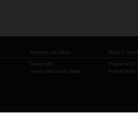
Jóvenes con futuro
Mujer y Tecn
GarageLAB
Programa ED
Cursos fabricación digital
Premio Mujer 
Contacto
Política de privacidad
Política de cookies
Aviso legal