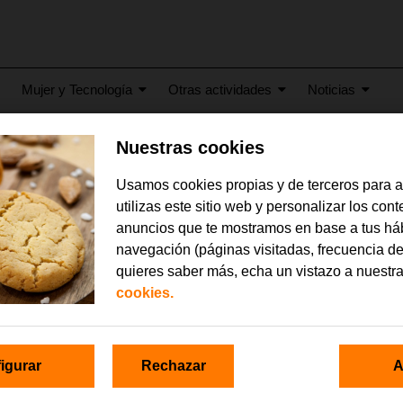
Mujer y Tecnología
Otras actividades
Noticias
Nuestras cookies
Usamos cookies propias y de terceros para 
ntro FPB en RED, dinámi
utilizas este sitio web y personalizar los con
anuncios que te mostramos en base a tus há
navegación (páginas visitadas, frecuencia de
quieres saber más, echa un vistazo a nuestr
cookies.
igurar
Rechazar
A