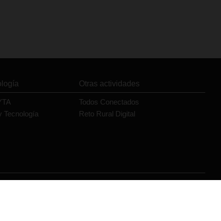
ología
Otras actividades
YTA
Todos Conectados
y Tecnología
Reto Rural Digital
Orange