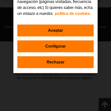
navegación (páginas visitadas, frecuencia
de acceso, etc) Si quieres saber más, echa
un vistazo a nuestra
política de cookies.
© Orange 2026
Accesibilidad
Lectura accesible: Confort+
Contacto
Política de privacidad
Política de cookies
Aviso legal
Orange
Aceptar
Configurar
Estas actuaciones forman parte de la iniciativa Generación D
impulsada por Red.es, Ministerio para la Transformación Digital y de
Rechazar
la Función Pública a través de la Secretaría de Estado de
Digitalización e Inteligencia Artificial, y están financiadas por el Plan de
Recuperación, Transformación y Resiliencia a través de los fondos
Next Generation de la Unión Europea, en el marco de la Inversión 1
del Componente 19 «Plan Nacional de Competencias Digitales».