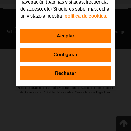
navegación (páginas visitadas, frecuencia
de acceso, etc) Si quieres saber más, echa
un vistazo a nuestra
política de cookies.
© Orange 2026
Accesibilidad
Lectura accesible: Confort+
Contacto
Política de privacidad
Política de cookies
Aviso legal
Orange
Aceptar
Configurar
Estas actuaciones forman parte de la iniciativa Generación D
impulsada por Red.es, Ministerio para la Transformación Digital y de
Rechazar
la Función Pública a través de la Secretaría de Estado de
Digitalización e Inteligencia Artificial, y están financiadas por el Plan de
Recuperación, Transformación y Resiliencia a través de los fondos
Next Generation de la Unión Europea, en el marco de la Inversión 1
del Componente 19 «Plan Nacional de Competencias Digitales».