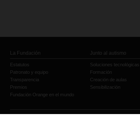
La Fundación
Junto al autismo
Estatutos
Soluciones tecnológicas
Patronato y equipo
Formación
Transparencia
Creación de aulas
Premios
Sensibilización
Fundación Orange en el mundo
© Orange 2026
Accesibilidad
Lectura accesible: Confort+