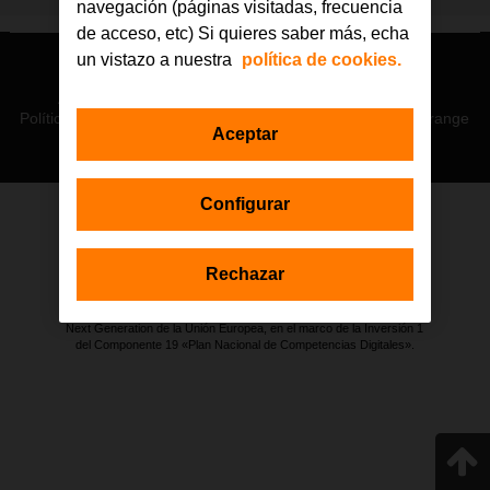
navegación (páginas visitadas, frecuencia
de acceso, etc) Si quieres saber más, echa
un vistazo a nuestra
política de cookies.
© Orange 2026
Accesibilidad
Lectura accesible: Confort+
Contacto
Política de privacidad
Política de cookies
Aviso legal
Orange
Aceptar
Configurar
Estas actuaciones forman parte de la iniciativa Generación D
impulsada por Red.es, Ministerio para la Transformación Digital y de
Rechazar
la Función Pública a través de la Secretaría de Estado de
Digitalización e Inteligencia Artificial, y están financiadas por el Plan de
Recuperación, Transformación y Resiliencia a través de los fondos
Next Generation de la Unión Europea, en el marco de la Inversión 1
del Componente 19 «Plan Nacional de Competencias Digitales».