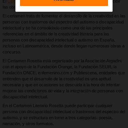
El
Certamen Literario Rosetta
ya ha abierto el plazo para recibir
las obras participantes en su octava edición.
El certamen trata de fomentar el desarrollo de la creatividad en las
personas con trastornos del espectro del autismo o discapacidad
intelectual y se ha consolidado como una de los principales
referencias en el ámbito de la creatividad literaria para las
personas con discapacidad intelectual o autismo en España,
incluso en Latinoamérica, desde donde llegan numerosas obras a
concurso.
El Certamen Rosetta está organizado por la Asociación Argadini
con el apoyo de la Fundación Orange, la Fundación SEUR, la
Fundación ONCE, enfemenino.com y Publiescena, entidades que
entienden que el desarrollo de la creatividad es una aptitud
necesaria y que en ocasiones se descuida a la hora de intentar
mejorar las condiciones de vida y la integración de personas con
discapacidad intelectual.
En el Certamen Literario Rosetta puede participar cualquier
persona con discapacidad intelectual o trastornos del espectro del
autismo, y se estructura en torno a tres categorías: poesía,
narración, y otros formatos.