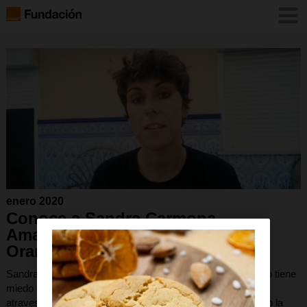
enero 2020
Conoce a Sandra Carmona,
Amazing Women Fondation
Orange 2019
Sandra Carmona Durán es gitana mestiza y feminista. Y no tiene
miedo a gritarlo a los cuatro vientos. Después de haber
atravesado un proceso personal de adaptación, ha asumido la