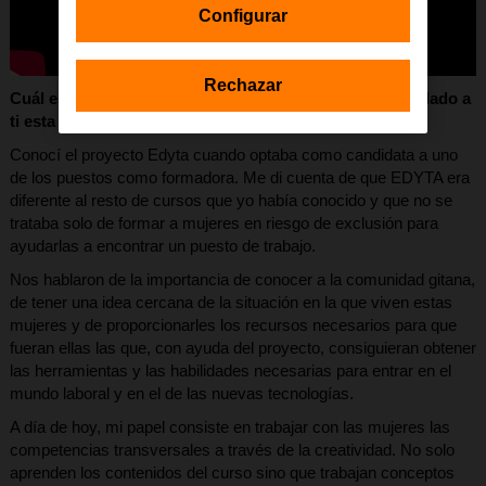
Configurar
Rechazar
Cuál es tu aportación al proyecto EDYTA? ¿Qué te ha dado a
ti esta iniciativa?
Conocí el proyecto Edyta cuando optaba como candidata a uno
de los puestos como formadora. Me di cuenta de que EDYTA era
diferente al resto de cursos que yo había conocido y que no se
trataba solo de formar a mujeres en riesgo de exclusión para
ayudarlas a encontrar un puesto de trabajo.
Nos hablaron de la importancia de conocer a la comunidad gitana,
de tener una idea cercana de la situación en la que viven estas
mujeres y de proporcionarles los recursos necesarios para que
fueran ellas las que, con ayuda del proyecto, consiguieran obtener
las herramientas y las habilidades necesarias para entrar en el
mundo laboral y en el de las nuevas tecnologías.
A día de hoy, mi papel consiste en trabajar con las mujeres las
competencias transversales a través de la creatividad. No solo
aprenden los contenidos del curso sino que trabajan conceptos