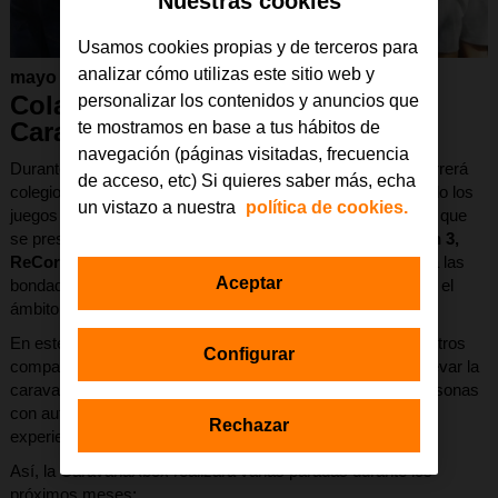
Nuestras cookies
Usamos cookies propias y de terceros para
analizar cómo utilizas este sitio web y
mayo 2017
Colaboramos con la
personalizar los contenidos y anuncios que
CaravanaXbox
te mostramos en base a tus hábitos de
navegación (páginas visitadas, frecuencia
Durante los meses de mayo y junio la CaravanaXbox recorrerá
de acceso, etc) Si quieres saber más, echa
colegios, universidades, centros comerciales… presentando los
un vistazo a nuestra
política de cookies.
juegos de Xbox y Windows 10. Esta nueva campaña, en la que
se presentan juegos como
Gears of War 4, Forza Horizon 3,
ReCore
,
Halo Wars , etc,
tendrá una dedicación especial a las
Aceptar
bondades de Minecraft y las ventajas que su uso aporta en el
ámbito educativo.
En este marco, desde Fundación Orange, y gracias a nuestros
Configurar
compañeros de
Orange eSports
hemos colaborado para llevar la
caravana a varios centros educativos que cuentan con personas
con autismo, quienes podrán probar los diferentes juegos y
Rechazar
experiencias que ofrece esta especial furgoneta.
Así, la CaravanaXbox realizará varias paradas durante los
próximos meses: