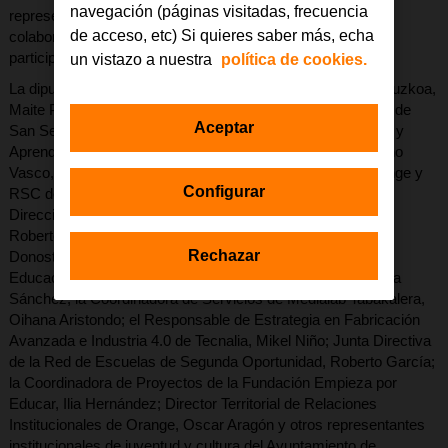
navegación (páginas visitadas, frecuencia
representantes institucionales de Donostia y entidades
de acceso, etc) Si quieres saber más, echa
colaboradoras del proyecto que han felicitado a los jóvenes
participantes en el proyecto premiado ARTCCESIBLE:
un vistazo a nuestra
política de cookies.
La diputada de Política Social de la Diputación Foral de Gipuzkoa,
Maite Peña; la Concejal de Acción Social del Ayuntamiento de
Aceptar
San Sebastián, Aitziber San Román, el director Tecnología y
Aprendizajes Avanzados Consejería de Educación Gobierno
Vasco, Rikardo Lamadrid; el director de Fundación de Orange y
Configurar
RSC de Orange, Daniel Morales Gutiérrez; el director de la
Dirección de Apoyo de la ONCE de la capital guipuzcoana,
Roberto Doval; el representante del puesto Europe Direct
Rechazar
Donostia San Sebastián, Ainhoa Martín; la Responsable de
Educación e Investigación del Museo Chillida Leku, Nausica
Sánchez; la Coordinadora de Servicios de Medialab Tabakalera,
Oihana Aristondo; el Responsable de Estrategia en Fabricación
Avanzada e Industria 4.0 de Tecnalia, Mikel Niño; Junta Directiva
de la Red de Escuelas de Segunda Oportunidad, Roberto García;
la Coordinadora de Proyectos de la Fundación Empieza por
Educar, Ilia Hernández; Director Territorial de Relaciones
Institucionales de Orange, Oscar Aragón y otros representantes
institucionales de juventud y cultura del Ayuntamiento de