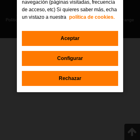
navegación (páginas visitadas, frecuencia
© Orange 2026
de acceso, etc) Si quieres saber más, echa
Accesibilidad
Lectura accesible: Confort+
Contacto
un vistazo a nuestra
política de cookies.
Política de privacidad
Política de cookies
Aviso legal
Orange
Aceptar
Estas actuaciones forman parte de la iniciativa Generación D
Configurar
impulsada por Red.es, Ministerio para la Transformación Digital y de
la Función Pública a través de la Secretaría de Estado de
Digitalización e Inteligencia Artificial, y están financiadas por el Plan de
Recuperación, Transformación y Resiliencia a través de los fondos
Rechazar
Next Generation de la Unión Europea, en el marco de la Inversión 1
del Componente 19 «Plan Nacional de Competencias Digitales».