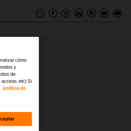
NEWS
analizar cómo
tenidos y
bitos de
 acceso, etc) Si
a
política de
ceptar