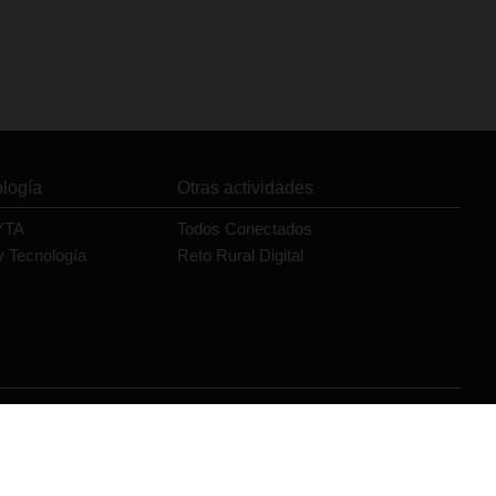
ología
Otras actividades
YTA
Todos Conectados
y Tecnología
Reto Rural Digital
Orange