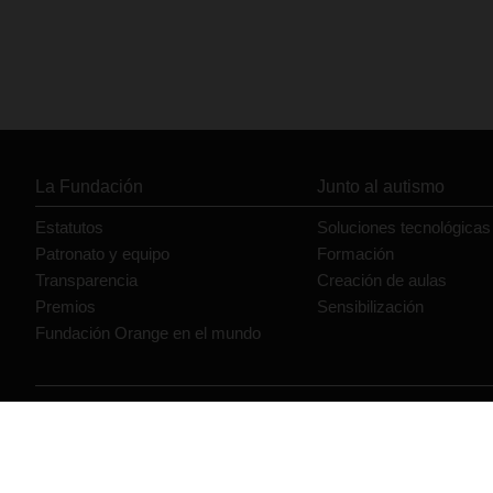
La Fundación
Junto al autismo
Estatutos
Soluciones tecnológicas
Patronato y equipo
Formación
Transparencia
Creación de aulas
Premios
Sensibilización
Fundación Orange en el mundo
© Orange 2026
Accesibilidad
Lectura accesible: Confort+