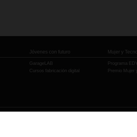
Jóvenes con futuro
Mujer y Tecn
GarageLAB
Programa ED
Cursos fabricación digital
Premio Mujer 
Contacto
Política de privacidad
Política de cookies
Aviso legal