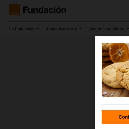
La Fundación
Junto al autismo
Jóvenes con futuro
noviembre
Convo
Conf