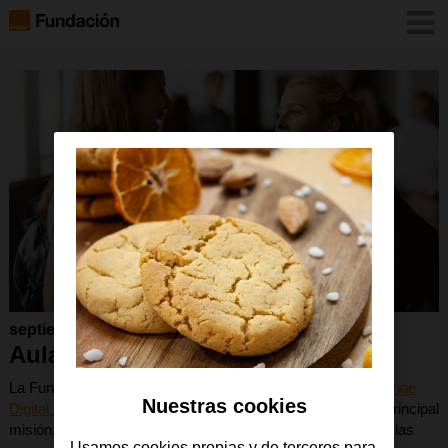
septiembre 2023
Aula Mentor
La Fundación Orange tanto con su espacio físico en el
Orange
Nuestras cookies
Digital Center
como con su plataforma online, tiene como principal
misión, reducir la brecha digital y favorecer el desarrollo de las
Usamos cookies propias y de terceros para