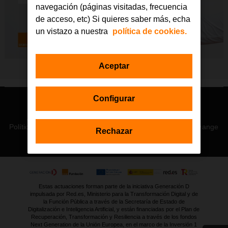
navegación (páginas visitadas, frecuencia
de acceso, etc) Si quieres saber más, echa
un vistazo a nuestra
política de cookies.
Aceptar
Configurar
© Orange 2026
Accesibilidad
Lectura accesible: Confort+
Contacto
Política de privacidad
Política de cookies
Aviso legal
Orange
Rechazar
Estas actuaciones forman parte de la iniciativa Generación D
impulsada por Red.es, Ministerio para la Transformación Digital y de
la Función Pública a través de la Secretaría de Estado de
Digitalización e Inteligencia Artificial, y están financiadas por el Plan de
Recuperación, Transformación y Resiliencia a través de los fondos
Next Generation de la Unión Europea, en el marco de la Inversión 1