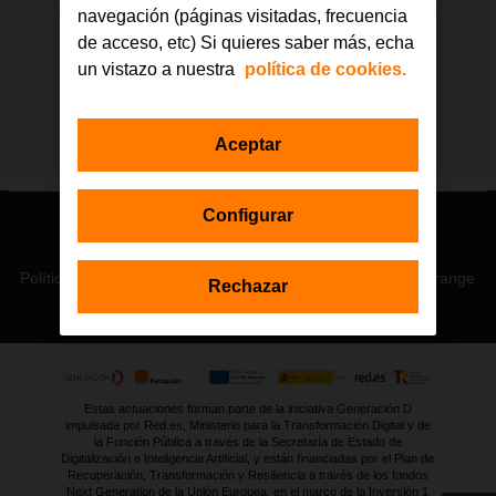
navegación (páginas visitadas, frecuencia
de acceso, etc) Si quieres saber más, echa
un vistazo a nuestra
política de cookies.
Aceptar
Configurar
© Orange 2026
Accesibilidad
Lectura accesible: Confort+
Contacto
Política de privacidad
Política de cookies
Aviso legal
Orange
Rechazar
Estas actuaciones forman parte de la iniciativa Generación D
impulsada por Red.es, Ministerio para la Transformación Digital y de
la Función Pública a través de la Secretaría de Estado de
Digitalización e Inteligencia Artificial, y están financiadas por el Plan de
Recuperación, Transformación y Resiliencia a través de los fondos
Next Generation de la Unión Europea, en el marco de la Inversión 1