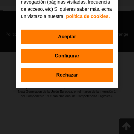
navegación (páginas visitadas, frecuencia
de acceso, etc) Si quieres saber más, echa
un vistazo a nuestra
política de cookies.
© Orange 2026
Accesibilidad
Lectura accesible: Confort+
Contacto
Política de privacidad
Política de cookies
Aviso legal
Orange
Aceptar
Configurar
Estas actuaciones forman parte de la iniciativa Generación D
impulsada por Red.es, Ministerio para la Transformación Digital y de
Rechazar
la Función Pública a través de la Secretaría de Estado de
Digitalización e Inteligencia Artificial, y están financiadas por el Plan de
Recuperación, Transformación y Resiliencia a través de los fondos
Next Generation de la Unión Europea, en el marco de la Inversión 1
del Componente 19 «Plan Nacional de Competencias Digitales».