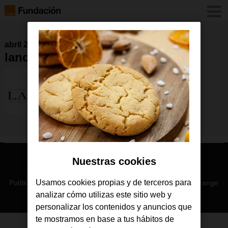
abril 2019
lancelot
Nuestras cookies
© Orange 2026
Accesibilidad
Lectura accesible: Confort+
Contacto
Usamos cookies propias y de terceros para
Política de privacidad
Política de cookies
Aviso legal
Orange
analizar cómo utilizas este sitio web y
personalizar los contenidos y anuncios que
te mostramos en base a tus hábitos de