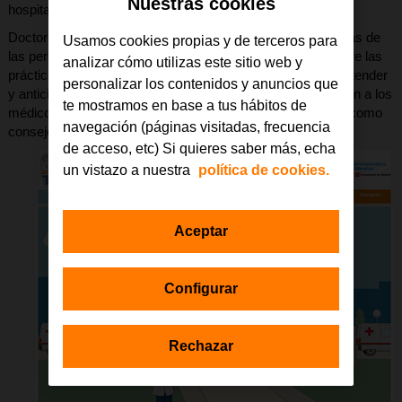
Nuestras cookies
hospitalario.
Doctor Tea pretende, por un lado, facilitar las visitas médicas de
Usamos cookies propias y de terceros para
las personas con autismo proporcionando información sobre las
analizar cómo utilizas este sitio web y
prácticas médicas más frecuentes para que las puedan entender
personalizar los contenidos y anuncios que
y anticipar, y, por otro lado, trata de proporcionar información a los
te mostramos en base a tus hábitos de
médicos sobre las características de estos pacientes, así como
navegación (páginas visitadas, frecuencia
consejos prácticos a las familias.
de acceso, etc) Si quieres saber más, echa
un vistazo a nuestra
política de cookies.
Aceptar
Configurar
Rechazar