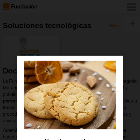
Soluciones tecnológicas
Volver
Doctor Tea
La Fundación Orange y el Hospital General Universitario Gregorio
Marañón han creado la web
Doctor Tea
, una página web útil y
práctica que trata de
facilitar las visitas médicas de las
personas con autismo
, familiarizándose con el entorno médico a
través de un recorrido por distintos espacios, profesionales y
procedimientos médicos, que se explican con viñetas, videos y
animaciones.
Además, cuenta también con una
sección de JUEGOS
para
hacer más fácil y divertida esta familiarización con el entorno