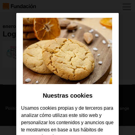
enero 2016
Logotipo Hablando con el Arte
Nuestras cookies
© Orange 2026
Accesibilidad
Lectura accesible: Confort+
Contacto
Usamos cookies propias y de terceros para
Política de privacidad
Política de cookies
Aviso legal
Orange
analizar cómo utilizas este sitio web y
personalizar los contenidos y anuncios que
te mostramos en base a tus hábitos de