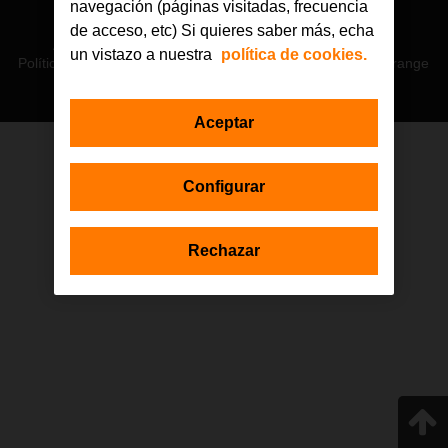
navegación (páginas visitadas, frecuencia
© Orange 2026
de acceso, etc) Si quieres saber más, echa
Accesibilidad
Lectura accesible: Confort+
Contacto
un vistazo a nuestra
política de cookies.
Política de privacidad
Política de cookies
Aviso legal
Orange
Aceptar
Estas actuaciones forman parte de la iniciativa Generación D
Configurar
impulsada por Red.es, Ministerio para la Transformación Digital y de
la Función Pública a través de la Secretaría de Estado de
Digitalización e Inteligencia Artificial, y están financiadas por el Plan de
Recuperación, Transformación y Resiliencia a través de los fondos
Rechazar
Next Generation de la Unión Europea, en el marco de la Inversión 1
del Componente 19 «Plan Nacional de Competencias Digitales».