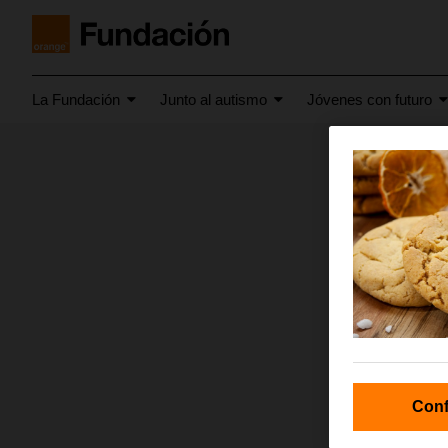
La Fundación
Junto al autismo
Jóvenes con futuro
febrero 20
acue
Conf