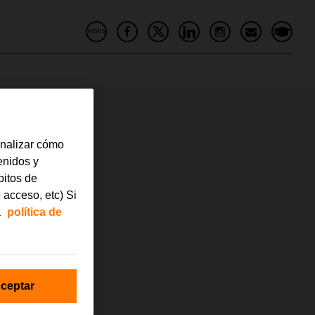
NEWS
analizar cómo
tenidos y
bitos de
 acceso, etc) Si
a
política de
ceptar