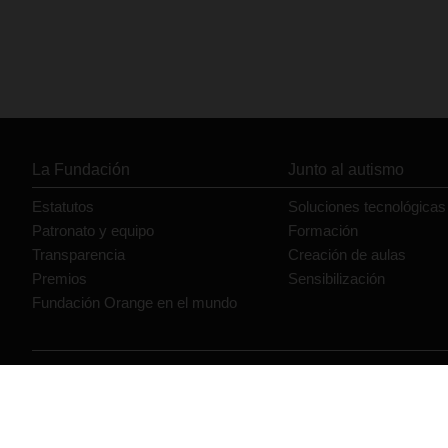
La Fundación
Junto al autismo
Estatutos
Soluciones tecnológicas
Patronato y equipo
Formación
Transparencia
Creación de aulas
Premios
Sensibilización
Fundación Orange en el mundo
© Orange 2026
Accesibilidad
Lectura accesible: Confort+