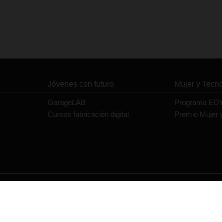
Jóvenes con futuro
Mujer y Tecn
GarageLAB
Programa ED
Cursos fabricación digital
Premio Mujer 
Contacto
Política de privacidad
Política de cookies
Aviso legal