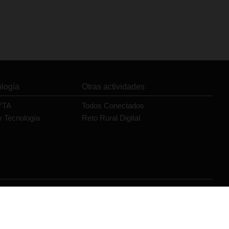
ología
Otras actividades
YTA
Todos Conectados
y Tecnología
Reto Rural Digital
Orange