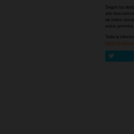
Según ha des
año buscamos p
de todos nosot
estos premios,
Toda la inform
https://solida