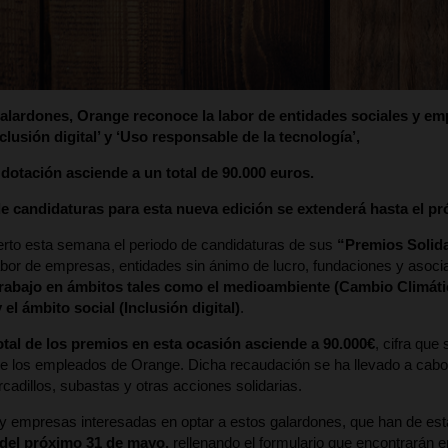
alardones, Orange reconoce la labor de entidades sociales y em
nclusión digital’ y ‘Uso responsable de la tecnología’,
 dotación asciende a un total de 90.000 euros.
de candidaturas para esta nueva edición se extenderá hasta el pr
rto esta semana el periodo de candidaturas de sus
“Premios Solida
abor de empresas, entidades sin ánimo de lucro, fundaciones y asoc
trabajo en ámbitos tales como el medioambiente (Cambio Climáti
 el ámbito social (Inclusión digital)
.
otal de los premios en esta ocasión asciende a 90.000€
, cifra que
e los empleados de Orange. Dicha recaudación se ha llevado a cabo a t
adillos, subastas y otras acciones solidarias.
y empresas interesadas en optar a estos galardones, que han de est
 del próximo 31 de mayo,
rellenando el formulario que encontrarán e