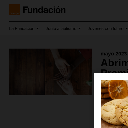
La Fundación
Junto al autismo
Jóvenes con futuro
mayo 2023
Abrim
Premi