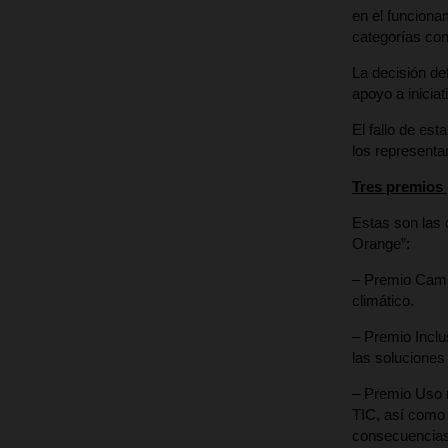
en el funciona
categorías co
La decisión de
apoyo a iniciat
El fallo de est
los representa
Tres premios 
Estas son las 
Orange”:
– Premio Cambi
climático.
– Premio Inclu
las soluciones
– Premio Uso r
TIC, así como 
consecuencias