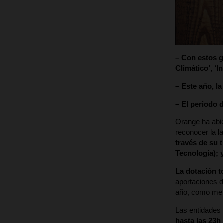
– Con estos g
Climático’, ‘I
– Este año, la
– El periodo 
Orange ha abie
reconocer la l
través de su 
Tecnología); y
La dotación t
aportaciones d
año, como merc
Las entidades 
hasta las 23h