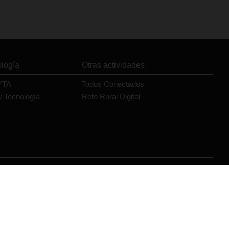
ología
Otras actividades
YTA
Todos Conectados
y Tecnología
Reto Rural Digital
Orange