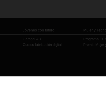
Jóvenes con futuro
Mujer y Tecn
GarageLAB
Programa ED
Cursos fabricación digital
Premio Mujer 
Contacto
Política de privacidad
Política de cookies
Aviso legal