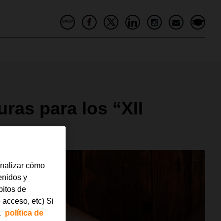
NEWS
ras para los “XII
analizar cómo
tenidos y
bitos de
 acceso, etc) Si
a
política de