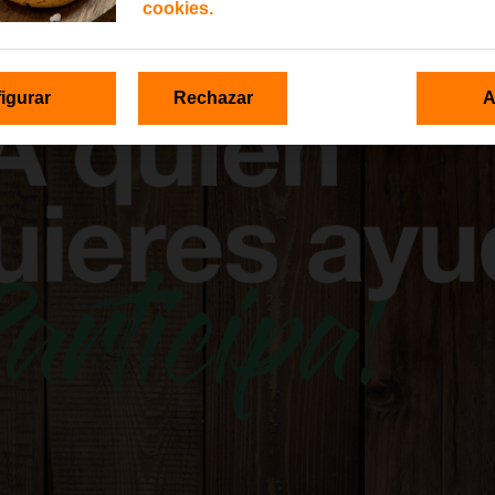
cookies.
igurar
Rechazar
A