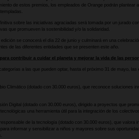
miento de estos premios, los empleados de Orange podrán plantear a
ntempladas.
finitiva sobre las iniciativas agraciadas será tomada por un jurado 
ivas que promueven la sostenibilidad y/o la solidaridad.
a edición se conocerá el día 22 de junio y culminará en una celebració
ntes de las diferentes entidades que se presenten este año.
para contribuir a cuidar el planeta y mejorar la vida de las perso
categorías a las que pueden optar, hasta el próximo 31 de mayo, las e
o Climático (dotado con 30.000 euros), que reconoce soluciones inn
sión Digital (dotado con 30.000 euros), dirigido a proyectos que prom
 tecnológicas una herramienta útil para la integración de los colectiv
esponsable de la tecnología (dotado con 30.000 euros), que valora i
para informar y sensibilizar a niños y mayores sobre sus oportunidad
.