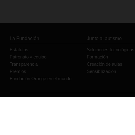
La Fundación
Junto al autismo
Estatutos
Soluciones tecnológicas
Patronato y equipo
Formación
Transparencia
Creación de aulas
Premios
Sensibilización
Fundación Orange en el mundo
© Orange 2026
Accesibilidad
Lectura accesible: Confort+