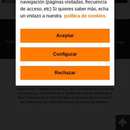
navegación (páginas visitadas, frecuencia
de acceso, etc) Si quieres saber más, echa
un vistazo a nuestra
política de cookies.
© Orange 2026
Aceptar
Accesibilidad
Lectura accesible: Confort+
Contacto
Política de privacidad
Política de cookies
Aviso legal
Orange
Configurar
Rechazar
Estas actuaciones forman parte de la iniciativa Generación D
impulsada por Red.es, Ministerio para la Transformación Digital y de
la Función Pública a través de la Secretaría de Estado de
Digitalización e Inteligencia Artificial, y están financiadas por el Plan de
Recuperación, Transformación y Resiliencia a través de los fondos
Next Generation de la Unión Europea, en el marco de la Inversión 1
del Componente 19 «Plan Nacional de Competencias Digitales».