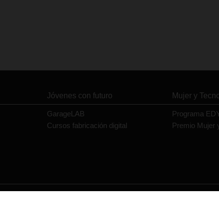
Jóvenes con futuro
Mujer y Tecn
GarageLAB
Programa ED
Cursos fabricación digital
Premio Mujer 
Contacto
Política de privacidad
Política de cookies
Aviso legal