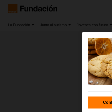
La Fundación
Junto al autismo
Jóvenes con futuro
junio 2024
Image
Conf