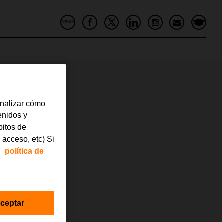
NEWS
analizar cómo
tenidos y
bitos de
 acceso, etc) Si
a
política de
ceptar