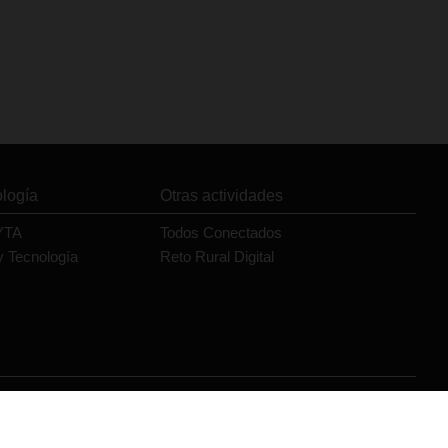
ología
Otras actividades
YTA
Todos Conectados
y Tecnología
Reto Rural Digital
Orange