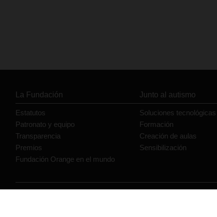
La Fundación
Junto al autismo
Estatutos
Soluciones tecnológicas
Patronato y equipo
Formación
Transparencia
Creación de aulas
Premios
Sensibilización
Fundación Orange en el mundo
© Orange 2026
Accesibilidad
Lectura accesible: Confort+