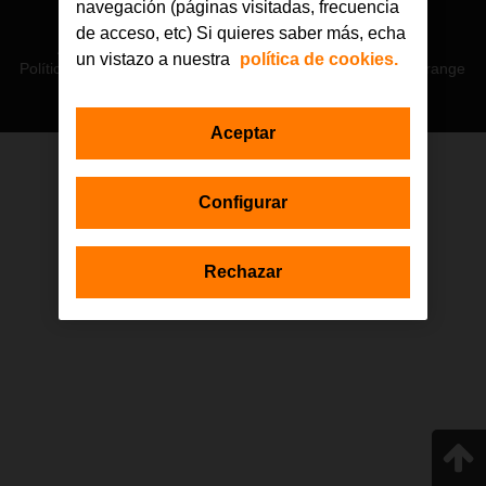
navegación (páginas visitadas, frecuencia
© Orange 2026
de acceso, etc) Si quieres saber más, echa
Accesibilidad
Lectura accesible: Confort+
Contacto
un vistazo a nuestra
política de cookies.
Política de privacidad
Política de cookies
Aviso legal
Orange
Aceptar
Estas actuaciones forman parte de la iniciativa Generación D
Configurar
impulsada por Red.es, Ministerio para la Transformación Digital y de
la Función Pública a través de la Secretaría de Estado de
Digitalización e Inteligencia Artificial, y están financiadas por el Plan de
Recuperación, Transformación y Resiliencia a través de los fondos
Rechazar
Next Generation de la Unión Europea, en el marco de la Inversión 1
del Componente 19 «Plan Nacional de Competencias Digitales».