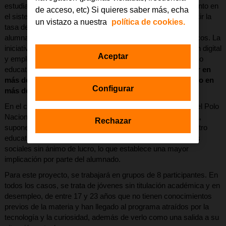
estudiantes con dificultades de adaptación y aprovechamiento en
de acceso, etc) Si quieres saber más, echa
el sistema educativo tradicional y tiene como objetivo reducir la
un vistazo a nuestra
política de cookies.
tasa de abandono escolar, incrementar la motivación del
alumnado e impulsar la mejora de sus resultados académicos. La
iniciativa se desarrolla a través de un entorno de fabricación digital
Aceptar
y empleando la cultura
maker
, cuya aplicación en el proceso
educativo ha logrado
reducir la tasa de abandono escolar en
más de un 13%
y
aumentado la motivación del alumnado en
Configurar
más de un 62%.
En el caso del proyecto desarrollado en las instalaciones del Polo
Nacional de Contenidos Digitales de Málaga, en Tabacalera,
Rechazar
supone una novedad, ya que, por primera vez, sale del centro
educativo para trabajar con jóvenes vinculados a colectivos
sociales sin ánimo de lucro, lo que establece una mayor
implicación por parte del alumnado.
Para este proyecto, se trabajará en grupos de 8 participantes. En
todos los casos, se trata de jóvenes sin titulación académica y en
desempleo, de entre 17 y 23 años que no tienen conocimientos
previos de la materia y han llegado al programa atraídos por la
tecnología y la curiosidad, además de verlo como una salida a su