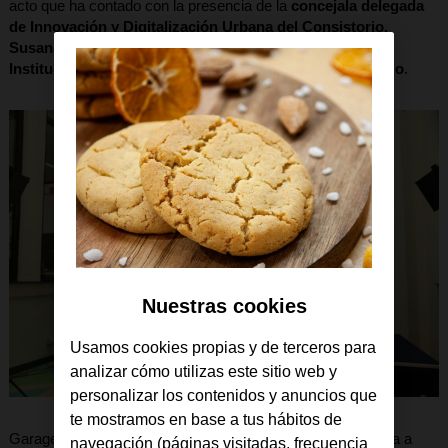
acto que ha contado con la presencia de la
concejala delegada
de Innovación y Digitalización Urbana del Consistorio,
Susana Carillo
; y el
director territorial de Relaciones
Institucionales de Orange en Andalucía, Raúl Maldonado
.
Nuestras cookies
Usamos cookies propias y de terceros para
analizar cómo utilizas este sitio web y
personalizar los contenidos y anuncios que
te mostramos en base a tus hábitos de
GarageLab es una iniciativa de la Fundación Orange dirigida a
navegación (páginas visitadas, frecuencia