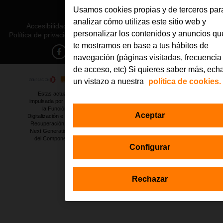
Usamos cookies propias y de terceros par
© Orange 2026
analizar cómo utilizas este sitio web y
Accesibilidad
Lectura accesible: Confort+
Contacto
personalizar los contenidos y anuncios qu
Política de privacidad
Política de cookies
Aviso legal
Orange
te mostramos en base a tus hábitos de
navegación (páginas visitadas, frecuencia
de acceso, etc) Si quieres saber más, ech
un vistazo a nuestra
política de cookies.
Estas actuaciones forman parte de la iniciativa Generación D
impulsada por Red.es, Ministerio para la Transformación Digital y de
la Función Pública a través de la Secretaría de Estado de
Aceptar
Digitalización e Inteligencia Artificial, y están financiadas por el Plan de
Recuperación, Transformación y Resiliencia a través de los fondos
Next Generation de la Unión Europea, en el marco de la Inversión 1
del Componente 19 «Plan Nacional de Competencias Digitales».
Configurar
Rechazar