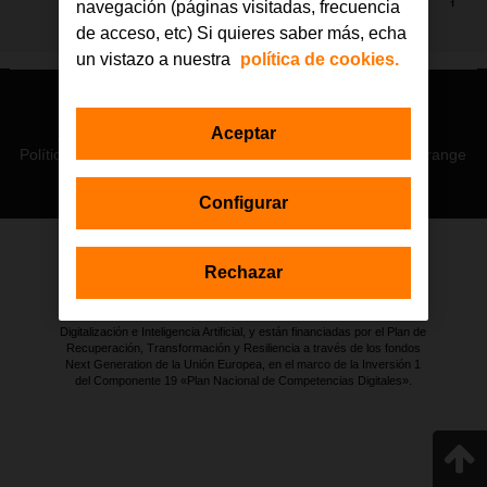
navegación (páginas visitadas, frecuencia
de acceso, etc) Si quieres saber más, echa
un vistazo a nuestra
política de cookies.
© Orange 2026
Aceptar
Accesibilidad
Lectura accesible: Confort+
Contacto
Política de privacidad
Política de cookies
Aviso legal
Orange
Configurar
Rechazar
Estas actuaciones forman parte de la iniciativa Generación D
impulsada por Red.es, Ministerio para la Transformación Digital y de
la Función Pública a través de la Secretaría de Estado de
Digitalización e Inteligencia Artificial, y están financiadas por el Plan de
Recuperación, Transformación y Resiliencia a través de los fondos
Next Generation de la Unión Europea, en el marco de la Inversión 1
del Componente 19 «Plan Nacional de Competencias Digitales».