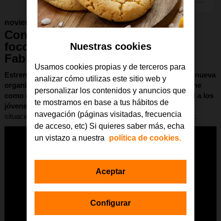
noviembre 2018
Conectando ganas de crear,
foco de la nueva plataforma
Nuestras cookies
FabLabs Sociales
Usamos cookies propias y de terceros para
Estrenamos la nueva plataforma FabLabs Sociales con nueva
analizar cómo utilizas este sitio web y
organización e imagen,
un
espacio colaborativo que tiene
personalizar los contenidos y anuncios que
como objetivo acercar la tecnología y la creación digital a los
te mostramos en base a tus hábitos de
jóvenes
, especialmente a aquellos que se encuentran en
navegación (páginas visitadas, frecuencia
situación de vulnerabilidad o en riesgo de abandono escolar.
de acceso, etc) Si quieres saber más, echa
un vistazo a nuestra
política de cookies.
Aceptar
Configurar