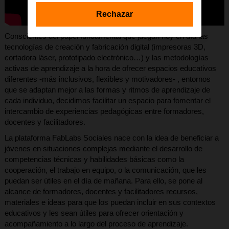
Rechazar
Conscientes del papel fundamental que juegan hoy en día las
tecnologías de creación y fabricación digital (impresoras 3D,
cortadora láser, prototipado electrónico…) y las metodologías
activas de aprendizaje a la hora de ofrecer espacios educativos
diferentes -más inclusivos, flexibles y motivadores- , entornos
que se adaptan mejor a las formas y ritmos de aprendizaje de
cada individuo, decidimos facilitar un
espacio para fomentar el
intercambio de experiencias pedagógicas entre formadores,
docentes y facilitadores.
La plataforma FabLabs Sociales nace con la idea de beneficiar a
jóvenes en situaciones complejas mediante el desarrollo de
competencias técnicas y habilidades básicas como la
cooperación, el trabajo en equipo, o la comunicación, que les
puedan ser útiles en el día de mañana. Para ello, se pone al
alcance de formadores, docentes y facilitadores recursos,
materiales e ideas para que los puedan incluir en sus contextos
educativos y les sean útiles para ofrecer orientación y
acompañamiento a lo largo del proceso de aprendizaje.