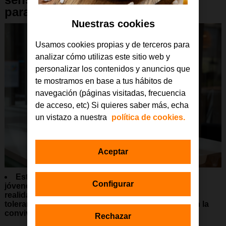
para el público infantil
Nuestras cookies
Usamos cookies propias y de terceros para
analizar cómo utilizas este sitio web y
personalizar los contenidos y anuncios que
te mostramos en base a tus hábitos de
navegación (páginas visitadas, frecuencia
de acceso, etc) Si quieres saber más, echa
un vistazo a nuestra
política de cookies.
Aceptar
Este libro pretende contribuir a la inclusión de
Configurar
jóvenes con TEA a través del conocimiento de su
realidad y a enseñar valores como el respeto, la
tolerancia o la empatía a través del juego, claves en la
convivencia
Rechazar