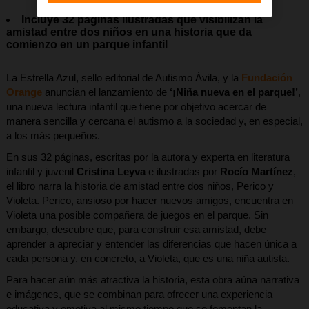
Incluye 32 páginas ilustradas que visibilizan la
amistad entre dos niños en una historia que da
comienzo en un parque infantil
La Estrella Azul, sello editorial de Autismo Ávila, y la
Fundación
Orange
anuncian el lanzamiento de
‘¡Niña nueva en el parque!’
,
una nueva lectura infantil que tiene por objetivo acercar de
manera sencilla y cercana el autismo a la sociedad y, en especial,
a los más pequeños.
En sus 32 páginas, escritas por la autora y experta en literatura
infantil y juvenil
Cristina Leyva
e ilustradas por
Rocío Martínez
,
el libro narra la historia de amistad entre dos niños, Perico y
Violeta. Perico, ansioso por hacer nuevos amigos, encuentra en
Violeta una posible compañera de juegos en el parque. Sin
embargo, descubre que, para construir esa amistad, debe
aprender a apreciar y entender las diferencias que hacen única a
cada persona y, en concreto, a Violeta, que es una niña autista.
Para hacer aún más atractiva la historia, esta obra aúna narrativa
e imágenes, que se combinan para ofrecer una experiencia
educativa y emotiva al mismo tiempo que se fomentan la