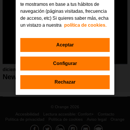
te mostramos en base a tus hábitos de
navegación (páginas visitadas, frecuencia
de acceso, etc) Si quieres saber más, echa
un vistazo a nuestra
política de cookies.
Aceptar
Configurar
diciembre 2020
Newsletter Navidad 2020
Rechazar
© Orange 2026
Accesibilidad
Lectura accesible: Confort+
Contacto
Política de privacidad
Política de cookies
Aviso legal
Orange