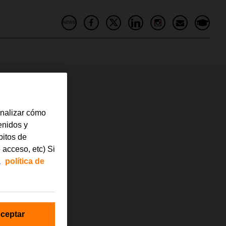
NEWS
analizar cómo
tenidos y
bitos de
 acceso, etc) Si
a
política de
ceptar