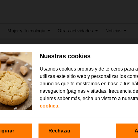
Mujer y Tecnología
Otras actividades
Noticias
Nuestras cookies
23
etter cumplimos 25 años
Usamos cookies propias y de terceros para 
utilizas este sitio web y personalizar los con
anuncios que te mostramos en base a tus há
navegación (páginas visitadas, frecuencia de
quieres saber más, echa un vistazo a nuestr
cookies.
igurar
Rechazar
A