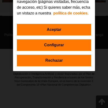
navegación (páginas visitadas, frecuencia
de acceso, etc) Si quieres saber más, echa
un vistazo a nuestra
política de cookies.
© Orange 2026
Aceptar
Accesibilidad
Lectura accesible: Confort+
Contacto
Política de privacidad
Política de cookies
Aviso legal
Orange
Configurar
Rechazar
Estas actuaciones forman parte de la iniciativa Generación D
impulsada por Red.es, Ministerio para la Transformación Digital y de
la Función Pública a través de la Secretaría de Estado de
Digitalización e Inteligencia Artificial, y están financiadas por el Plan de
Recuperación, Transformación y Resiliencia a través de los fondos
Next Generation de la Unión Europea, en el marco de la Inversión 1
del Componente 19 «Plan Nacional de Competencias Digitales».