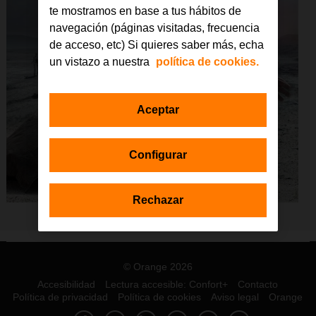
te mostramos en base a tus hábitos de
navegación (páginas visitadas, frecuencia
de acceso, etc) Si quieres saber más, echa
un vistazo a nuestra
política de cookies.
Aceptar
Configurar
Rechazar
© Orange 2026
Accesibilidad
Lectura accesible: Confort+
Contacto
Política de privacidad
Política de cookies
Aviso legal
Orange