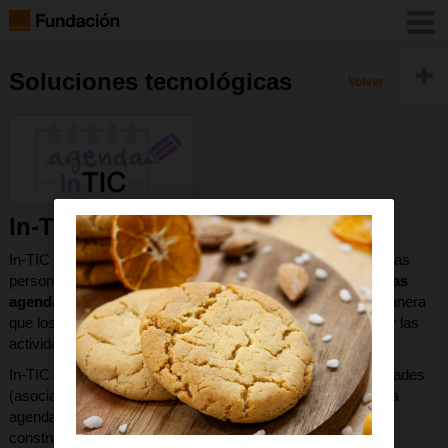
Soluciones tecnológicas
Volver
In-TIC Agenda
In-TIC Agenda es una herramienta multimedia destinada a las
personas con autismo que
emula el comportamiento de las
agendas convencionales
(pared, mesa, velcros…), de manera
que los usuarios puedan completar su agenda y estructurar las
actividades que realizan durante su vida diaria.
In-TIC Agenda permite crear rápidamente diferentes actividades
(asociadas a secuencias de pictogramas) que conforman la
agenda, que se puede consultar o bien trabajar con ella
construyéndola de forma dinámica sobre el ordenador.