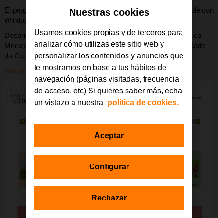
El programa está disponible de forma gratuita y es compatible con
Nuestras cookies
Windows.
Usamos cookies propias y de terceros para
Desarrollado por Fundación Orange y el Centro de Informática
analizar cómo utilizas este sitio web y
Médica y Diagnóstico Radiológico (IMEDIR) de la Universidade
da Coruña.
personalizar los contenidos y anuncios que
te mostramos en base a tus hábitos de
Información y descarga gratuita de In-TIC Agenda
navegación (páginas visitadas, frecuencia
de acceso, etc) Si quieres saber más, echa
un vistazo a nuestra
política de cookies.
Aceptar
Configurar
Rechazar