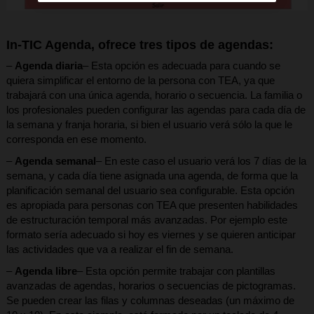
In-TIC Agenda, ofrece tres tipos de agendas:
–
Agenda diaria
– Esta opción es adecuada para cuando se
quiera simplificar el entorno de la persona con TEA, ya que
trabajará con una única agenda, horario o secuencia. La familia o
los profesionales pueden configurar las agendas para cada día de
la semana y franja horaria, si bien el usuario verá sólo la que le
corresponda en ese momento.
–
Agenda semanal
– En este caso el usuario verá los 7 días de la
semana, y cada día tiene asignada una agenda, de forma que la
planificación semanal del usuario sea configurable. Esta opción
es apropiada para personas con TEA que presenten habilidades
de estructuración temporal más avanzadas. Por ejemplo este
formato sería adecuado si hoy es viernes y se quieren anticipar
las actividades que va a realizar el fin de semana.
–
Agenda libre
– Esta opción permite trabajar con plantillas
avanzadas de agendas, horarios o secuencias de pictogramas.
Se pueden crear las filas y columnas deseadas (un máximo de